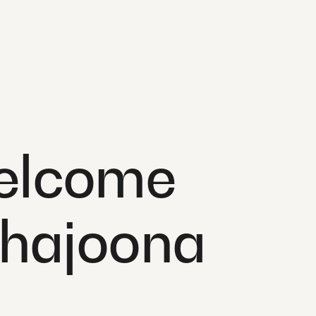
elcome
 hajoona