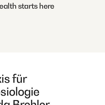
ealth starts here
is für
siologie
da Brehler