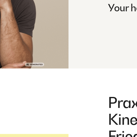
Your h
Prax
Kine
Frie